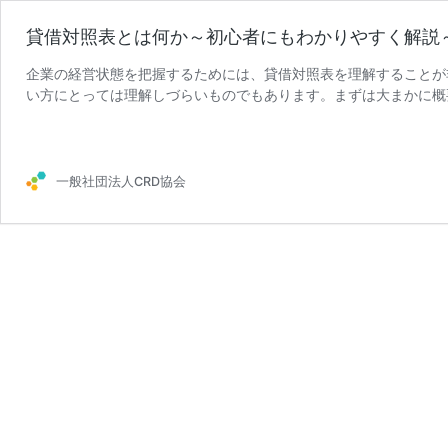
貸借対照表とは何か～初心者にもわかりやすく解説
企業の経営状態を把握するためには、貸借対照表を理解することが
い方にとっては理解しづらいものでもあります。まずは大まかに概
貸
とよいでしょう。今回は、初心 …
続きを読む
借
対
照
一般社団法人CRD協会
表
と
は
何
か
～
初
心
者
に
も
わ