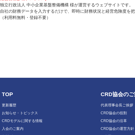
独立行政法人 中小企業基盤整備機構 様が運営するウェブサイトです。
自社の財務データを入力するだけで、即時に財務状況と経営危険度を把
（利用料無料・登録不要）
TOP
CRD協会の
更新履歴
代表理事会長ご挨拶
お知らせ・トピックス
CRD協会の役割
CRDモデルに関する情報
CRD協会の沿革
入会のご案内
CRD協会の運営方針