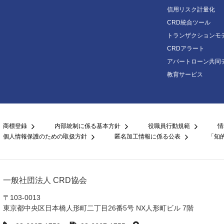
信用リスク計量化
CRD統合ツール
トランザクションモ
CRDアラート
アパートローン共同
教育サービス
商標登録
内部統制に係る基本方針
役職員行動規範
情
個人情報保護のための取扱方針
匿名加工情報に係る公表
「知
一般社団法人 CRD協会
〒103-0013
東京都中央区日本橋人形町二丁目26番5号 NX人形町ビル 7階