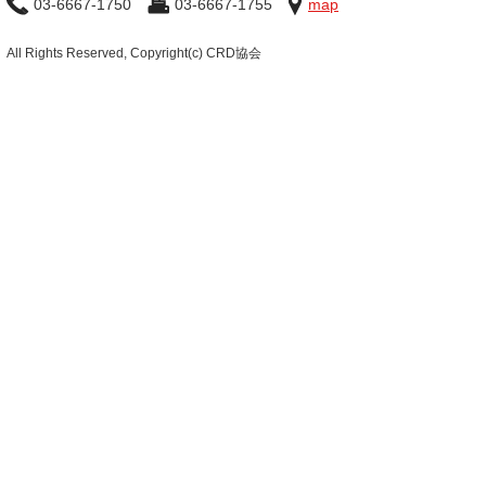
03-6667-1750
03-6667-1755
map
All Rights Reserved, Copyright(c) CRD協会