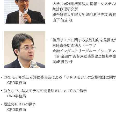
大学共同利用機関法人 情報・システム
統計数理研究所
総合研究大学院大学 統計科学専攻 教
山下 智志 様
「信用リスクに関する規制動向を見据え
有限責任監査法人トーマツ
金融インダストリーグループ シニアマ
（前 金融庁 監督局総務課健全性基準室
岡崎 貫治 様
CRDモデル第三者評価委員会による『ＣＲＤモデルの定期検証に関
CRD事務局
新たな中小法人モデルの開発結果についてのご報告
CRD事務局
最近のＣＲＤの動き
CRD事務局