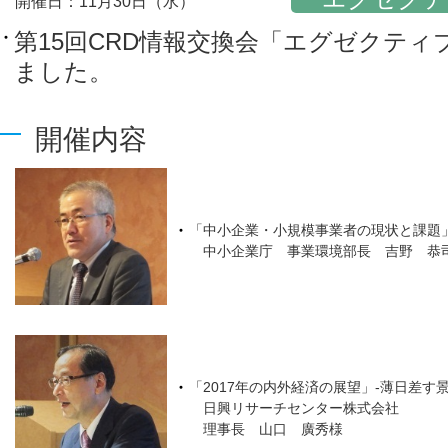
開催日：11月30日（水）
第15回CRD情報交換会「エグゼクテ
ました。
開催内容
「中小企業・小規模事業者の現状と課題
中小企業庁 事業環境部長 吉野 恭
「2017年の内外経済の展望」-薄日差す
日興リサーチセンター株式会社
理事長 山口 廣秀様