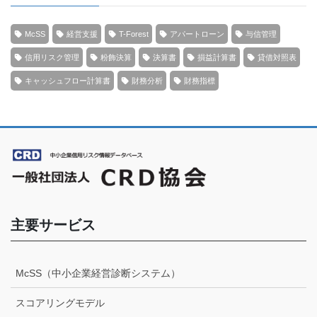
McSS
経営支援
T-Forest
アパートローン
与信管理
信用リスク管理
粉飾決算
決算書
損益計算書
貸借対照表
キャッシュフロー計算書
財務分析
財務指標
主要サービス
McSS（中小企業経営診断システム）
スコアリングモデル