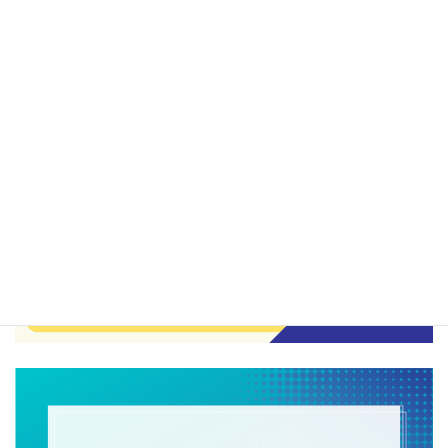
援
ク
ら
～
分
見
布
た
の
輸
把
送
握
用
～
機
効
械
果
器
的
具
な
製
中
造
小
業
企
の
業
現
支
状
援
と
を
予
目
測
指
～