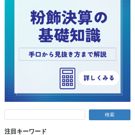
し
脱
て
炭
～
素
化
と
EV
化
の
与
え
る
影
響
～
検索
注目キーワード