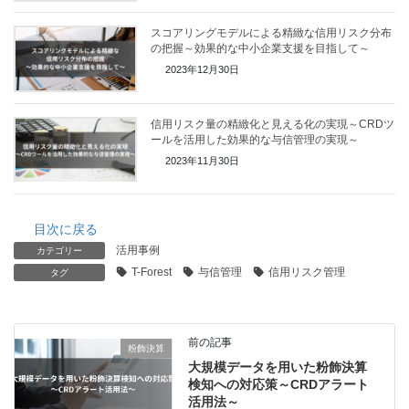
スコアリングモデルによる精緻な信用リスク分布
の把握～効果的な中小企業支援を目指して～
2023年12月30日
信用リスク量の精緻化と見える化の実現～CRDツ
ールを活用した効果的な与信管理の実現～
2023年11月30日
目次に戻る
活用事例
カテゴリー
T-Forest
与信管理
信用リスク管理
タグ
前の記事
粉飾決算
大規模データを用いた粉飾決算
検知への対応策～CRDアラート
活用法～