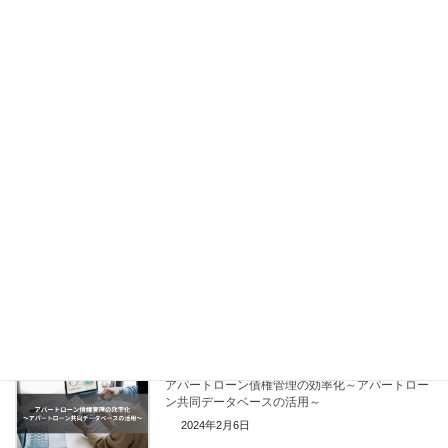
関連記事
大量の取引先を“数分で審査”。スコアリングモデ
ル導入で与信管理が劇的に改善した事例
2026年1月30日
信用調査会社に情報がない取引先の与信審査をど
うするか？～数個の財務項目ヒアリングで取引先
を審査する新しい手法～
2026年1月30日
アパートローン債権管理の効率化～データ蓄積・
物件評価ツールの活用～
2024年2月6日
アパートローン債権管理の効率化～アパートロー
ン共同データベースの活用～
2024年2月6日