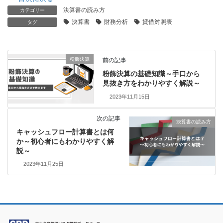
決算書の読み方
カテゴリー
決算書
財務分析
貸借対照表
タグ
粉飾決算
前の記事
粉飾決算の基礎知識～手口から
見抜き方をわかりやすく解説～
2023年11月15日
次の記事
決算書の読み方
キャッシュフロー計算書とは何
か～初心者にもわかりやすく解
説～
2023年11月25日